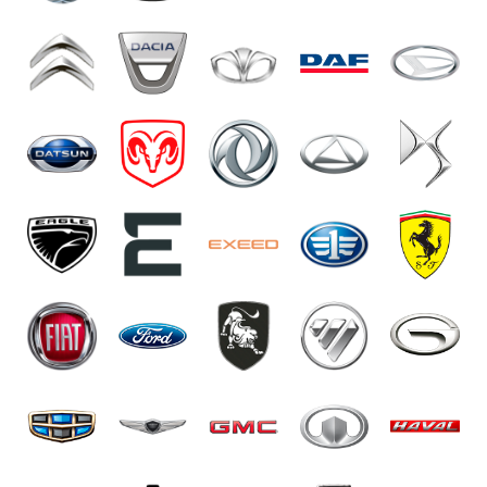
Мы не ограничиваемся только переводом бортового
компьютера автомобиля. Наша команда предоставляет
полную поддержку и консультации после русификации.
Если у вас возникнут вопросы или проблемы, вы всегда
можете найти подробную информацию на нашем сайте
или связаться с нами по телефону для оперативной
помощи.
Работаем с широким спектром марок, включая такие
популярные модели автомобилей, как Toyota. Вы
можете заказать у нас русификацию машины, любого
производителя или страны происхождения. Просто
свяжитесь с нами, чтобы получить дополнительную
информацию и сделать заказ.
Наши специалисты установят мультимедийные
системы с поддержкой русского языка и российских
карт для навигации. Теперь в автомобиле вы можете