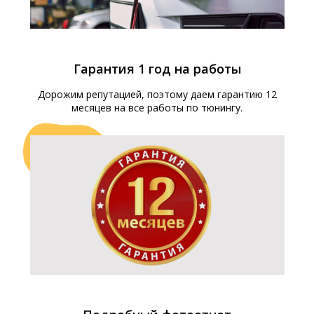
Русификация транспорта из Китая
Наши специалисты имеют большой опыт работы с
Гарантия 1 год на работы
китайскими моделями и готовы помочь вам
Дорожим репутацией, поэтому даем гарантию 12
адаптировать их к московским условиям.
месяцев на все работы по тюнингу.
Вы всегда можете найти более подробную
информацию о наших услугах для автомобилей у нас
на сайте или позвонить по телефону, чтобы получить
консультацию по русификации от наших специалистов.
Не откладывайте решение этого важного вопроса на
потом - обратитесь к профессионалам уже сегодня и
наслаждайтесь комфортом вождения вашего
автомобиля в Москве!
Какие вопросы решает
услуга?