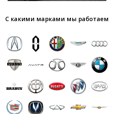
Составляется список систем и устройств,
требующих перепрошивки.
С какими марками мы работаем
Устанавливаются необходимые
обновления в соответствии с
инструкциями завода-производителя
автомобиля. Это позволяет открыть ранее
не используемые опции машины.
Радио и системы измерения адаптируются
в ходе русификации под отечественные
стандарты.
После прошивки проверяется
работоспособность всех функций.
В зависимости от марки, модели и модификации
транспортного средства данный процесс занимает 2-5
часов.