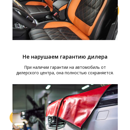
Установка русских версий операционных систем и
мультимедийных систем вашего автомобиля, чтобы вы
могли пользоваться ими безо всяких проблем.
Установка навигации
Не нарушаем гарантию дилера
После русификации команда специалистов обеспечит
вам доступ к русскоязычным картам и функциям
При наличии гарантии на автомобиль от
навигации, чтобы вы могли легко и удобно
дилерского центра, она полностью сохраняется.
путешествовать по Москве и всей России.
Поддержка и обновления
Мы предлагаем полный сервис и регулярные
обновления для мультимедийной системы автомобиля,
чтобы вы всегда были в курсе последних новостей и
функций.