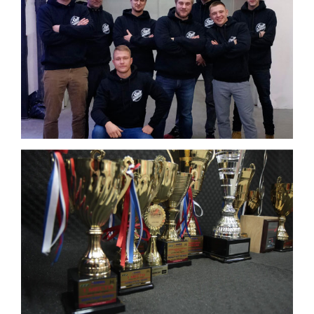
имеют обширный опыт работы с различными моделями
автомобилей, включая китайские и азиатские марки,
что позволяет нам гарантировать эффективную
русификацию систем управления.
Особенности и этапы
процедуры
Наша компания осуществляет полный и точный
перевод всех без исключения бортовых устройств с
помощью специального диагностического
оборудования. Выполнение данных манипуляций
позволяет снять все неудобства у владельцев
иностранных автомобилей, обеспечив дополнительный
комфорт и безопасность в управлении.
Русификация производится в несколько шагов: