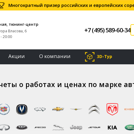
Многократный призер российских и европейских со
ная, тюнинг-центр
+7 (495) 589-60-34
тора Власова, 6
- 20:00
Акции
О компании
3D-Тур
четы о работах и ценах по марке а