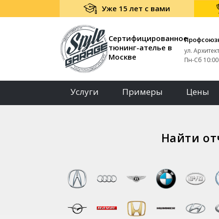
Уже 15 лет с вами
Сертифицированное
Профсоюз
тюнинг-ателье в
ул. Архитек
Москве
Пн-Сб 10:00 
Услуги
Примеры
Цены
Найти от