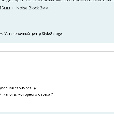
5мм. + Noise Block 3мм.
м, Установочный центр StyleGarage.
 (полная стоимость)?
й, капота, моторного отсека ?