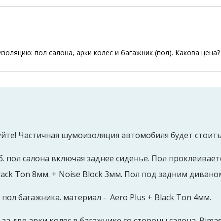
оляцию: пол салона, арки колес и багажник (пол). Какова цена?
йте! Частичная шумоизоляция автомобиля будет стоить
уб. пол салона включая заднее сиденье. Пол проклеивает
Black Ton 8мм. + Noise Block 3мм. Пол под задним диваном
. пол багажника. материал - Aero Plus + Black Ton 4мм.
б. за две арки колес в багажнике со стороны салона. Bim