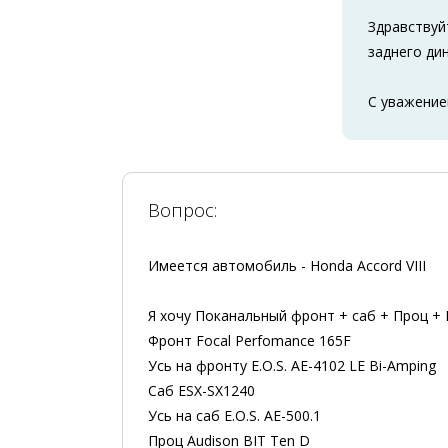
Здравствуй
заднего ди
С уважение
Вопрос:
Имеется автомобиль - Honda Accord VIII
Я хочу Поканальный фронт + саб + Проц +
Фронт Focal Perfomance 165F
Усь на фронту E.O.S. AE-4102 LE Bi-Amping
Саб ESX-SX1240
Усь на саб E.O.S. AE-500.1
Проц Audison BIT Ten D