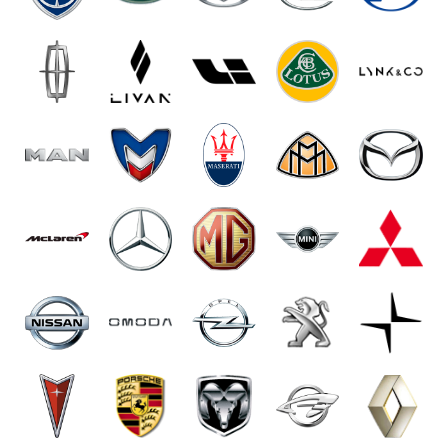
Возможность воспроизведения
проигрывателем видео с различных
носителей - диска или через USB.
Престижный и красивый салон авто.
Хотим обратить Ваше внимание, что стоимость
установки и подключения потолочных ДВД для
авто в нашем установочном центре начинается от
6000 руб. Это одно из лучших предложений на
рынке Москвы при неизменно высоком качестве
конечного результата.