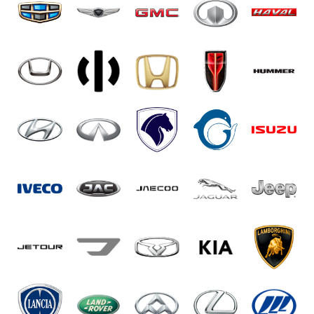
Сложное подключение к
электроснабжению машины,
обеспечение надежности и
безопасности при проведении работ.
Преимущества
потолочного ДВД
Закажите услуги по установке и настройке
потолочного DVD в машине и получите:
Возможность наслаждаться в долгих
поездках просмотром любимых
фильмов.
Практически незаметную в сложенном
состоянии систему мультимедиа, не
требующую дополнительного места.