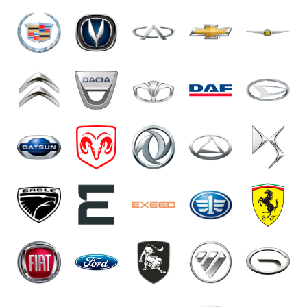
возможность пользования зеркалом
заднего обзора.
Если платформа не совместима со
встроенным в потолок креплением,
устанавливается специальная
пластина, которая должна в точности
проходить между ребрами жесткости.
Иногда усиливающие элементы
расположены на значительном
отдалении или полностью
отсутствуют. Нередко на установочном
этапе работ необходимо решение
проблемы с люками авто. Всё это
требует профессионального решения.
Необходимость предварительного
демонтажа обшивки потолка и всего,
что создаёт препятствия для внешнего
доступа к силовой конструкции.