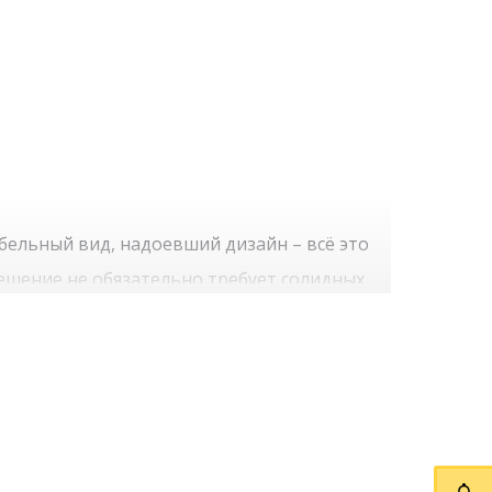
ельный вид, надоевший дизайн – всё это
решение не обязательно требует солидных
й в салоне автомобиля, учтите, что цена
 в любом случае выбор в пользу
й салона