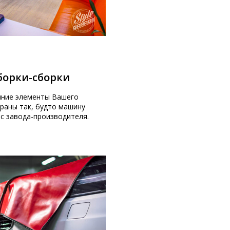
зборки-сборки
нние элементы Вашего
раны так, будто машину
 с завода-производителя.
остью, который можно демонтировать и
лл. Мы предлагаем приятные цены за
тзывами наших клиентов.