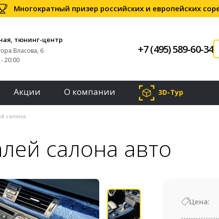
Многократный призер российских и европейских со
ная, тюнинг-центр
+7 (495) 589-60-34
тора Власова, 6
- 20:00
Акции
О компании
3D-Тур
й салона
алей салона авто
Цена: