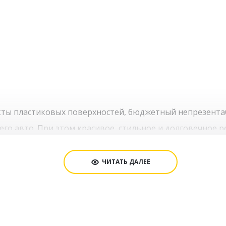
кты пластиковых поверхностей, бюджетный непрезентаб
го авто. При этом красивое, стильное и долговечное 
заказать в Москве услугу аквапринта для любых детале
рвую очередь, от сложности конфигурации элемента. Но
ЧИТАТЬ ДАЛЕЕ
кономить в сравнении с другими видами тюнинга.
ология аквапринта детале