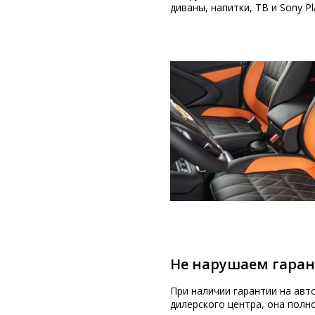
Части торпеды.
диваны, напитки, ТВ и Sony Pl
Приборную панель.
Ручки дверей.
Зеркала.
Элементы мультимедийной систе
Части изголовья и многое другое.
Если же говорить в общем, то технол
погрузить в ванну. При этом печать л
аквапринт деталей внутри салона Ваш
Не нарушаем гара
При наличии гарантии на авт
дилерского центра, она полн