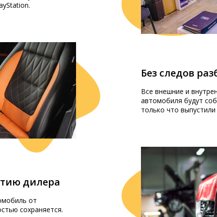
ayStation.
мы.
Без следов ра
Все внешние и внутре
автомобиля будут соб
только что выпустили
огия пригодна для любого элемента с гладкой поверхн
ожится на любые покрытия, в том числе пластик и мета
его авто и высокое качество работ, подтвержденное о
нтию дилера
омобиль от
остью сохраняется.