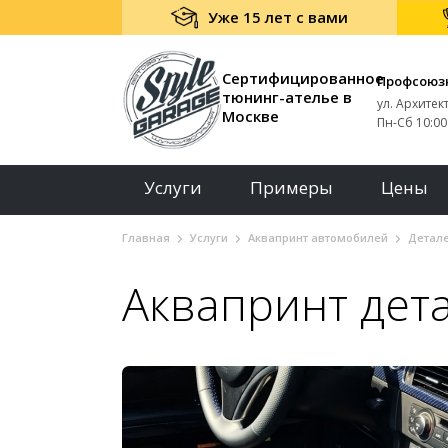
Уже 15 лет с вами
Сертифицированное
Профсоюз
тюнинг-ателье в
ул. Архитек
Москве
Пн-Сб 10:00 
Услуги
Примеры
Цены
Главная
Услуги
Аквапринт автомобилей
Детале
Аквапринт дет