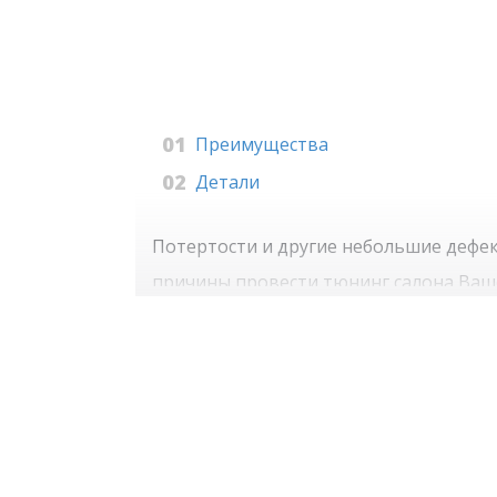
Преимущества
Детали
Потертости и другие небольшие дефе
причины провести тюнинг салона Ваше
материальных затрат. Ведь Вы можете 
аквапечати внутри авто зависит, в пе
аквапечати позволяет существенно сэ
Чем выгодна техн