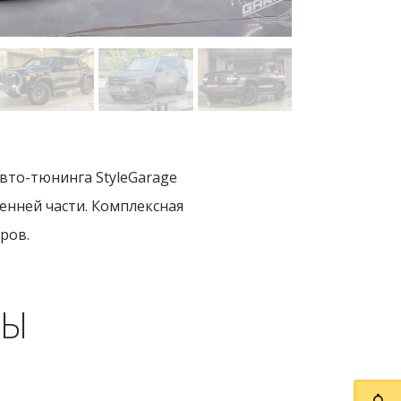
вто-тюнинга StyleGarage
нней части. Комплексная
ров.
ТЫ