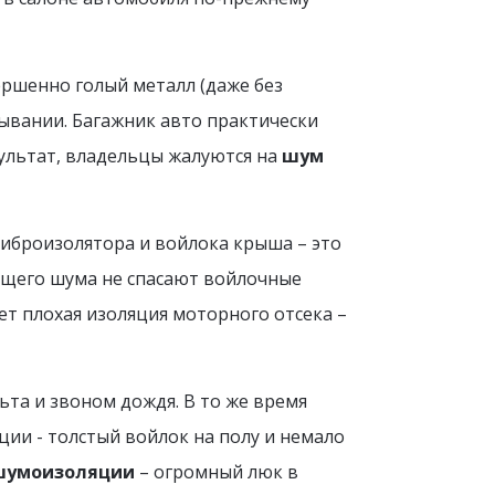
ершенно голый металл (даже без
пывании. Багажник авто практически
ультат, владельцы жалуются на
шум
виброизолятора и войлока крыша – это
бщего шума не спасают войлочные
ет плохая изоляция моторного отсека –
ьта и звоном дождя. В то же время
ции - толстый войлок на полу и немало
шумоизоляции
– огромный люк в