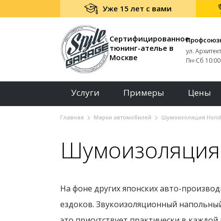
Уже 15 лет с вами
Сертифицированное
Профсоюз
тюнинг-ателье в
ул. Архитек
Москве
Пн-Сб 10:00 
Услуги
Примеры
Цены
Главная
Марки автомобилей
Шумоизоляция Hond
Шумоизоляция
На фоне других японских авто-произво
ездоков. Звукоизоляционный напольный
это присутствует практически в каждой