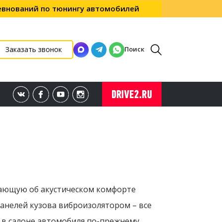
ревнований по тюнингу автомобилей
Поиск
Заказать звонок
ающую об акустическом комфорте
анелей кузова виброизолятором – все
ы в салоне автомобиля по-прежнему