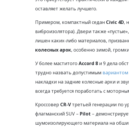
оставляет желать лучшего.
Примером, компактный седан
Civic 4D
, 
виброизолятора). Двери также «пустые»
лишен каких-либо материалов, призванн
колесных арок
, особенно зимой, громки
У более маститого
Accord 8
и 9 дела обс
трудно назвать допустимым
вариантом
накладки на задние колесные арки и зв
всегда требуется поработать с моторны
Кроссовер
CR-V
третьей генерации по у
флагманский SUV –
Pilot
– демонстрирует
шумоизолирующего материала на обшивк