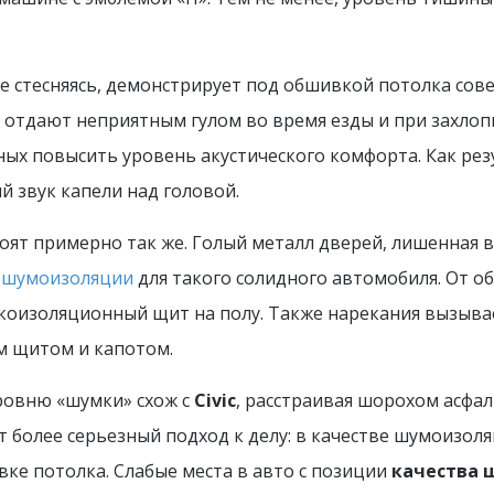
не стесняясь, демонстрирует под обшивкой потолка сов
, отдают неприятным гулом во время езды и при захло
ых повысить уровень акустического комфорта. Как рез
й звук капели над головой.
тоят примерно так же. Голый металл дверей, лишенная 
 шумоизоляции
для такого солидного автомобиля. От о
укоизоляционный щит на полу. Также нарекания вызыва
м щитом и капотом.
ровню «шумки» схож с
Civic
, расстраивая шорохом асфал
 более серьезный подход к делу: в качестве шумоизоля
е потолка. Слабые места в авто с позиции
качества 