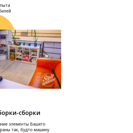
опыта
билей
зборки-сборки
нние элементы Вашего
раны так, будто машину