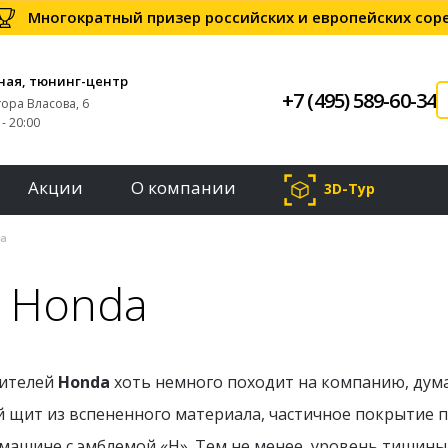
Многократный призер российских и европейских со
ная, тюнинг-центр
+7 (495) 589-60-34
тора Власова, 6
- 20:00
Акции
О компании
3D-Тур
a
 Honda
дителей
Honda
хоть немного походит на компанию, дум
 щит из вспененного материала, частичное покрытие п
 машине с эмблемой «H». Тем не менее, уровень тишин