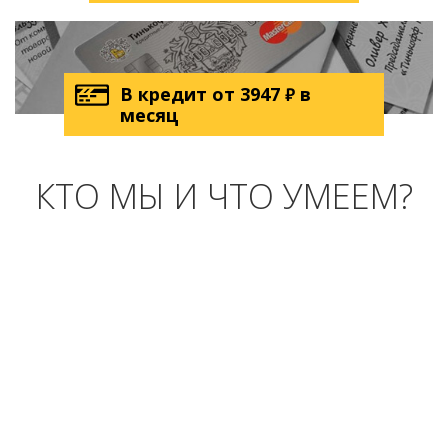
В кредит от
3947
в
₽
месяц
КТО МЫ И ЧТО УМЕЕМ?