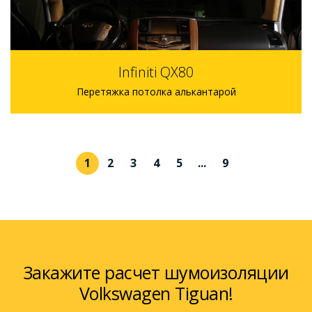
Infiniti QX80
Перетяжка потолка алькантарой
1
2
3
4
5
...
9
Закажите расчет шумоизоляции
Volkswagen Tiguan!