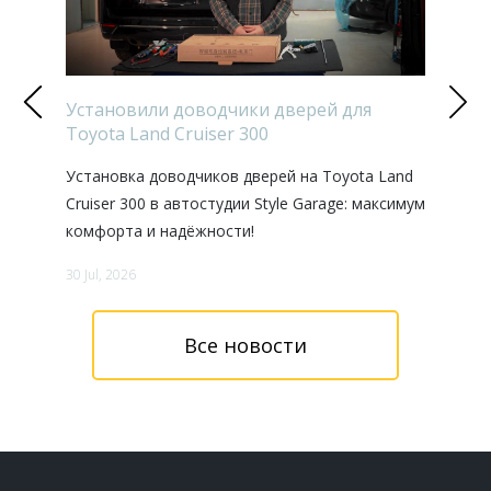
ки 2026
Установили доводчики дверей для
Дорабо
Toyota Land Cruiser 300
в наст
 теплые
Установка доводчиков дверей на Toyota Land
В этом 
одом и
Cruiser 300 в автостудии Style Garage: максимум
проект:
комфорта и надёжности!
300d.
30 Jul, 2026
27 Jul, 202
Все новости