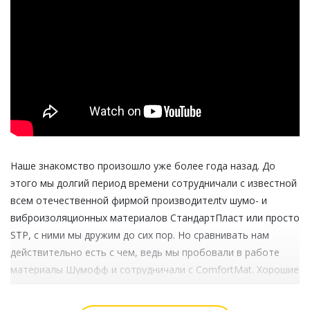
Наше знакомство произошло уже более года назад. До
этого мы долгий период времени сотрудничали с известной
всем отечественной фирмой производителtv шумо- и
виброизоляционных материалов СтандартПласт или просто
STP, с ними мы дружим до сих пор. Но сравнивать нам
действительно есть с чем, ведь мы пробовали в работе
материалы Шумофф и сотрудничали с ComfortMat. Хорошие
материалы, спорить не будем, но нам нужен был лучший.
Скажем сразу: при любом выборе производителя мы