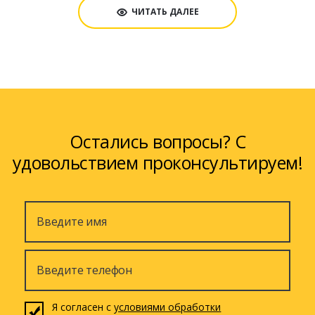
работаем только с его премиальной линейкой материалов!
ЧИТАТЬ ДАЛЕЕ
О совместной разработке нового материала, эффективной
виброизоляции и качественных мембранных материалах мы
и расскажем в этом видео ролике.
Приятного просмотра!
Оставайтесь с нами! Ваше тюнинг ателье StyleGarage.
Остались вопросы? С
удовольствием проконсультируем!
Я согласен с
условиями обработки