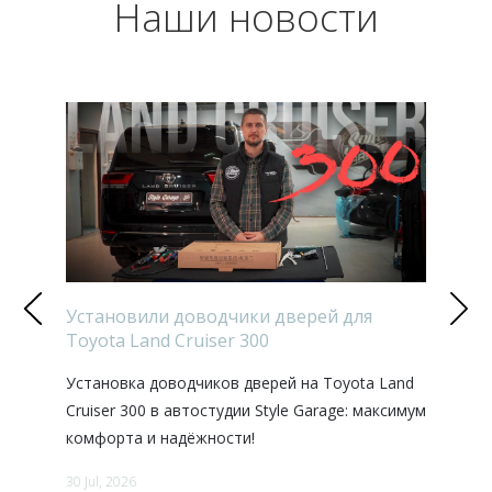
Наши новости
ки 2026
Установили доводчики дверей для
Дорабо
Toyota Land Cruiser 300
в наст
 теплые
Установка доводчиков дверей на Toyota Land
В этом 
одом и
Cruiser 300 в автостудии Style Garage: максимум
проект:
комфорта и надёжности!
300d.
30 Jul, 2026
27 Jul, 202