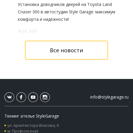
Установка доводчиков дверей на Toyota Land
В этом 
одом и
Cruiser 300 в автостудии Style Garage: максимум
проект:
комфорта и надёжности!
300d.
30 Jul, 2026
27 Jul, 202
Все новости
info@stylegarage.ru
Тюнинг ателье StyleGarage
ул. Архитектора Власова, 6
м. Профсоюзная