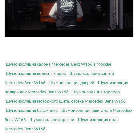
Шумоизоляция салона Mercedes-Benz W166 в Москве
Шумоизоляция колесных арок
Шумоизоляция капота
Mercedes-Benz W166
Шумоизоляция дверей
Шумоизоляция
подкрылок Mercedes-Benz W166
Шумоизоляция торпедо
Шумоизоляция моторного щита, отсека Mercedes-Benz W166
Шумоизоляция багажника
Шумоизоляция двигателя Mercedes-
Benz W166
Шумоизоляция крыши
Шумоизоляция пола
Mercedes-Benz W166