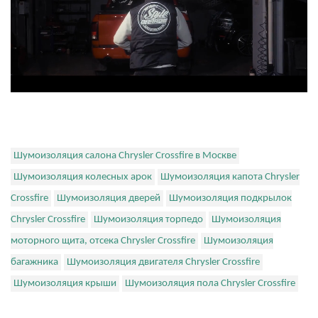
Шумоизоляция салона Chrysler Crossfire в Москве
Шумоизоляция колесных арок
Шумоизоляция капота Chrysler
Crossfire
Шумоизоляция дверей
Шумоизоляция подкрылок
Chrysler Crossfire
Шумоизоляция торпедо
Шумоизоляция
моторного щита, отсека Chrysler Crossfire
Шумоизоляция
багажника
Шумоизоляция двигателя Chrysler Crossfire
Шумоизоляция крыши
Шумоизоляция пола Chrysler Crossfire