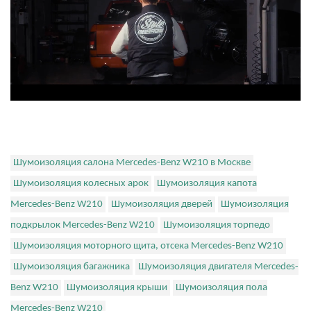
Шумоизоляция салона Mercedes-Benz W210 в Москве
Шумоизоляция колесных арок
Шумоизоляция капота
Mercedes-Benz W210
Шумоизоляция дверей
Шумоизоляция
подкрылок Mercedes-Benz W210
Шумоизоляция торпедо
Шумоизоляция моторного щита, отсека Mercedes-Benz W210
Шумоизоляция багажника
Шумоизоляция двигателя Mercedes-
Benz W210
Шумоизоляция крыши
Шумоизоляция пола
Mercedes-Benz W210