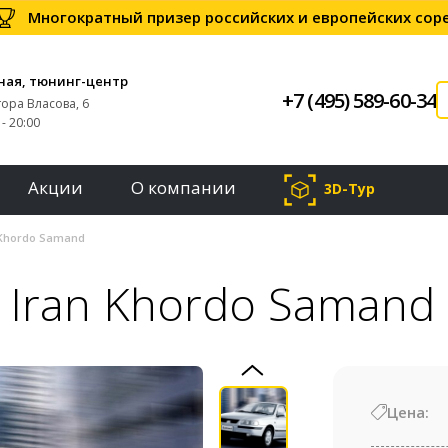
Многократный призер российских и европейских со
ная, тюнинг-центр
+7 (495) 589-60-34
тора Власова, 6
- 20:00
Акции
О компании
3D-Тур
Khordo Samand
Iran Khordo Samand
Цена: