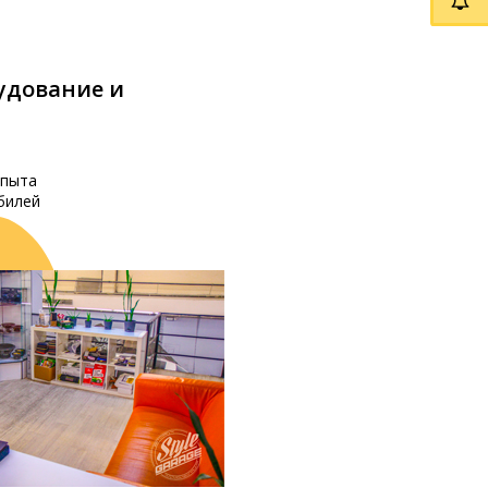
удование и
опыта
билей