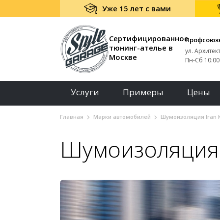
Уже 15 лет с вами
Сертифицированное
Профсоюз
тюнинг-ателье в
ул. Архитек
Москве
Пн-Сб 10:00 
Услуги
Примеры
Цены
Главная
Марки автомобилей
Шумоизоляция Iran 
Шумоизоляция 