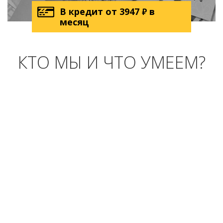
В кредит от
3947
в
₽
месяц
КТО МЫ И ЧТО УМЕЕМ?