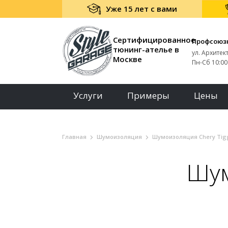
Уже 15 лет с вами
Сертифицированное
Профсоюз
тюнинг-ателье в
ул. Архитек
Москве
Пн-Сб 10:00 
Услуги
Примеры
Цены
Главная
Шумоизоляция
Шумоизоляция Chery Tig
Шум