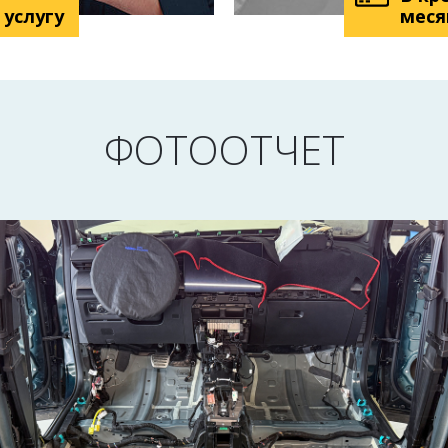
 услугу
меся
ФОТООТЧЕТ