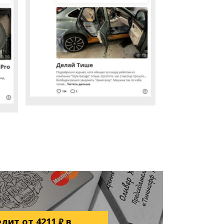
едит от
4211
в
₽