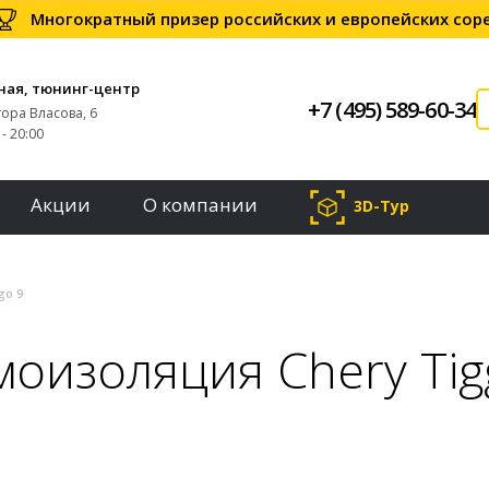
Многократный призер российских и европейских со
ная, тюнинг-центр
+7 (495) 589-60-34
тора Власова, 6
- 20:00
Акции
О компании
3D-Тур
go 9
оизоляция Chery Tig